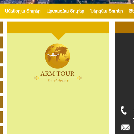
Ամենօրյա Տուրեր
Արտագնա Տուրեր
Ներգնա Տուրեր
Թ