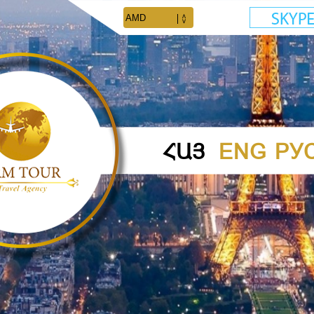
ՀԱՅ
ENG
РУ